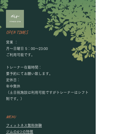
OPEN TIMES
営業 ：
月～日曜日 5：00～23:00
​ご利用可能です。
トレーナー在籍時間：
要予約にてお願い致します。
定休日：
年中無休
（土日祝施設は利用可能ですがトレーナーはシフト
制です。）​
MENU
​
フィットネス無料体験
ジムの4つの特徴