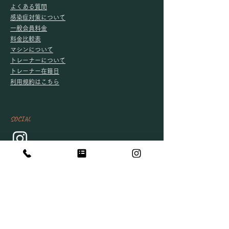
​
よくある質問
感染症対策について
​一般会員料金
料金比較表
​
マシンについて
トレーナーについて
​トレーナー在籍日
​
利用規約はこちら
SOCIAL
ADDRESS
■東長島店
〒519-3204
三重県北牟婁郡紀北町東長島3539サンライズ玉1F
TEL：