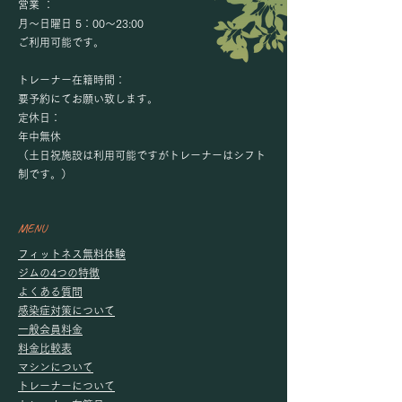
営業 ：
月～日曜日 5：00～23:00
​ご利用可能です。
トレーナー在籍時間：
要予約にてお願い致します。
定休日：
年中無休
（土日祝施設は利用可能ですがトレーナーはシフト
制です。）​
MENU
​
フィットネス無料体験
ジムの4つの特徴
​
よくある質問
感染症対策について
​一般会員料金
料金比較表
​
マシンについて
トレーナーについて