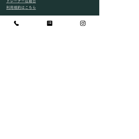
​トレーナー在籍日
​
利用規約はこちら
SOCIAL
ADDRESS
■東長島店
〒519-3204
三重県北牟婁郡紀北町東長島3539サンライズ玉1F
TEL：
0597-49-0712
​Email：
miruliving0712@gmail.com
■尾鷲店
〒519-3615
三重県尾鷲市中央町1番11号リベールビル3F